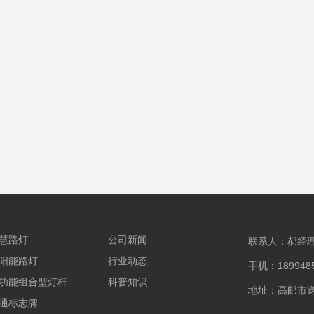
慧路灯
公司新闻
联系人：郝经
阳能路灯
行业动态
手机：1899485
功能组合型灯杆
科普知识
地址：高邮市
通标志牌