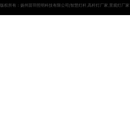
版权所有：扬州苗羽照明科技有限公司|智慧灯杆,高杆灯厂家,景观灯厂家