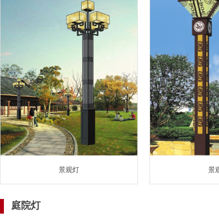
景观灯
景
庭院灯