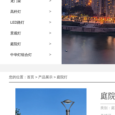
>
龙门架
>
高杆灯
>
LED路灯
>
景观灯
>
庭院灯
>
中华灯组合灯
您的位置：
首页
>
产品展示
>
庭院灯
庭
类别：庭