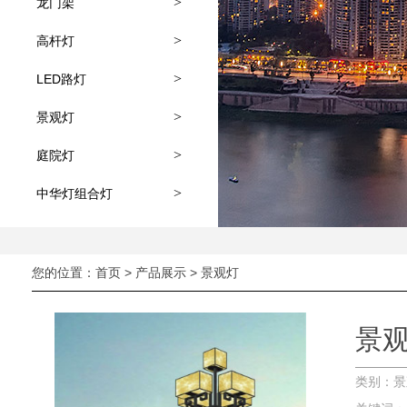
>
龙门架
>
高杆灯
>
LED路灯
>
景观灯
>
庭院灯
>
中华灯组合灯
您的位置：
首页
>
产品展示
>
景观灯
景
类别：景