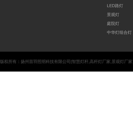
LED路灯
景观灯
庭院灯
中华灯组合灯
版权所有：扬州苗羽照明科技有限公司|智慧灯杆,高杆灯厂家,景观灯厂家