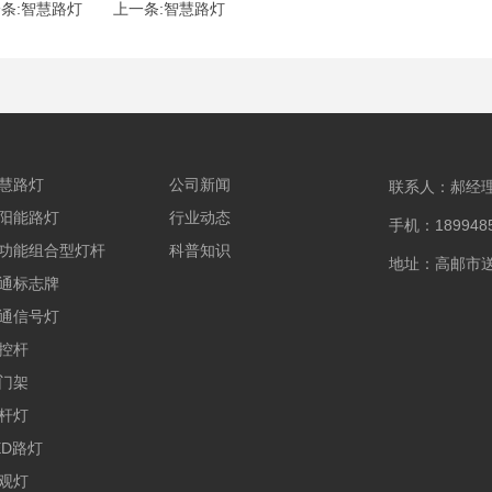
条:智慧路灯
上一条:智慧路灯
慧路灯
公司新闻
联系人：郝经
阳能路灯
行业动态
手机：1899485
功能组合型灯杆
科普知识
地址：高邮市
通标志牌
通信号灯
控杆
门架
杆灯
ED路灯
观灯