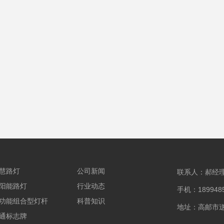
慧路灯
公司新闻
联系人：郝经
阳能路灯
行业动态
手机：1899485
功能组合型灯杆
科普知识
地址：高邮市
通标志牌