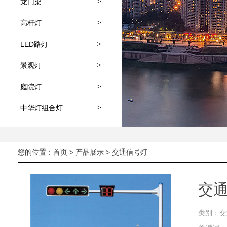
>
龙门架
>
高杆灯
>
LED路灯
>
景观灯
>
庭院灯
>
中华灯组合灯
您的位置：
首页
>
产品展示
>
交通信号灯
交
类别：交