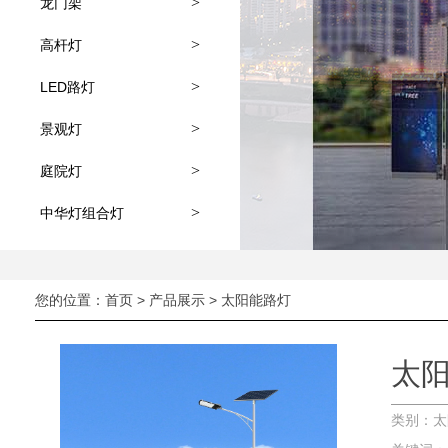
>
龙门架
>
高杆灯
>
LED路灯
>
景观灯
>
庭院灯
>
中华灯组合灯
您的位置：
首页
>
产品展示
>
太阳能路灯
太
类别：太