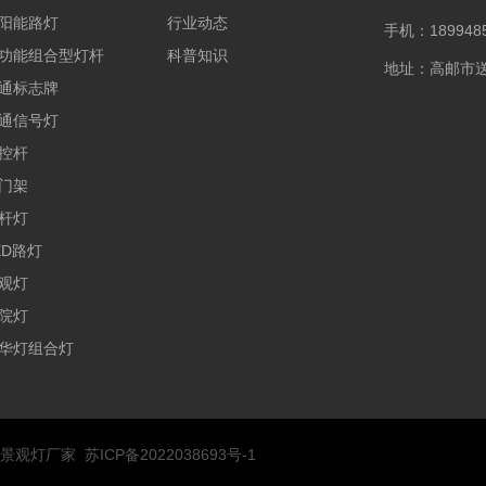
阳能路灯
行业动态
手机：1899485
功能组合型灯杆
科普知识
地址：高邮市
通标志牌
通信号灯
控杆
门架
杆灯
ED路灯
观灯
院灯
华灯组合灯
,景观灯厂家
苏ICP备2022038693号-1