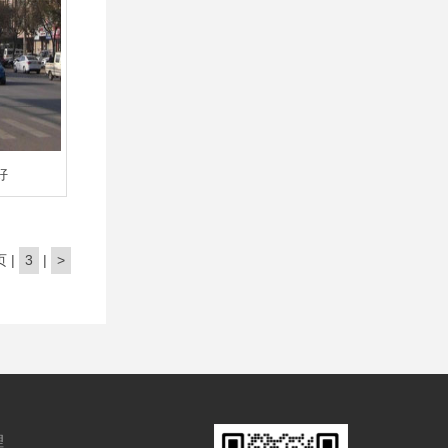
好
页
|
3
|
>
理