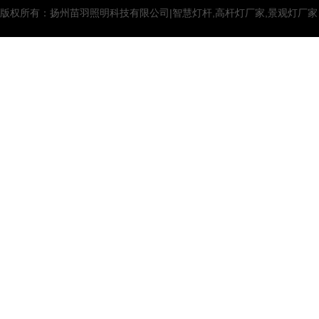
版权所有：扬州苗羽照明科技有限公司|智慧灯杆,高杆灯厂家,景观灯厂家