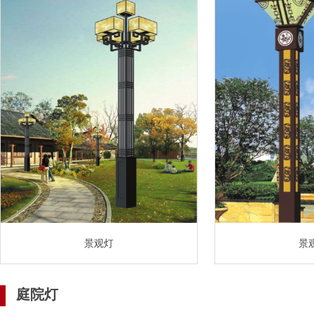
景观灯
景
庭院灯