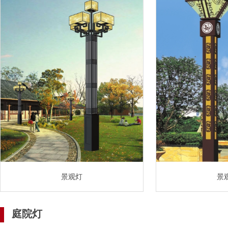
景观灯
景
庭院灯