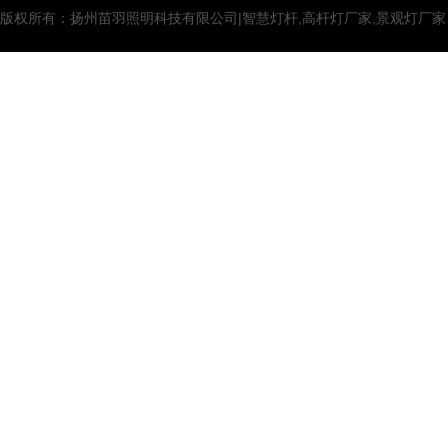
版权所有：扬州苗羽照明科技有限公司|智慧灯杆,高杆灯厂家,景观灯厂家