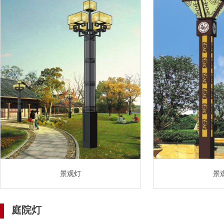
景观灯
景
庭院灯