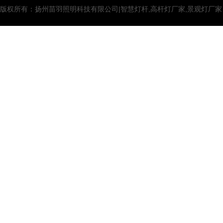
版权所有：扬州苗羽照明科技有限公司|智慧灯杆,高杆灯厂家,景观灯厂家